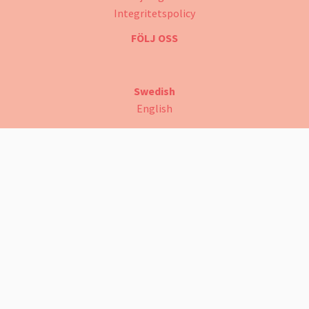
Integritetspolicy
FÖLJ OSS
Swedish
English