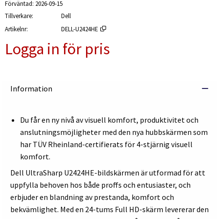
Förväntad
2026-09-15
Tillverkare
Dell
Artikelnr
DELL-U2424HE
Logga in för pris
Lägg i
Information
Du får en ny nivå av visuell komfort, produktivitet och
anslutningsmöjligheter med den nya hubbskärmen som
har TÜV Rheinland-certifierats för 4-stjärnig visuell
komfort.
Dell UltraSharp U2424HE-bildskärmen är utformad för att
uppfylla behoven hos både proffs och entusiaster, och
erbjuder en blandning av prestanda, komfort och
bekvämlighet. Med en 24-tums Full HD-skärm levererar den