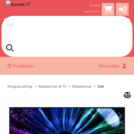
0 SEK
exkl moms
Sök
Produkter
Mina sidor
Kringutrustning
Bildskärmar & TV
Bildskärmar
Dell