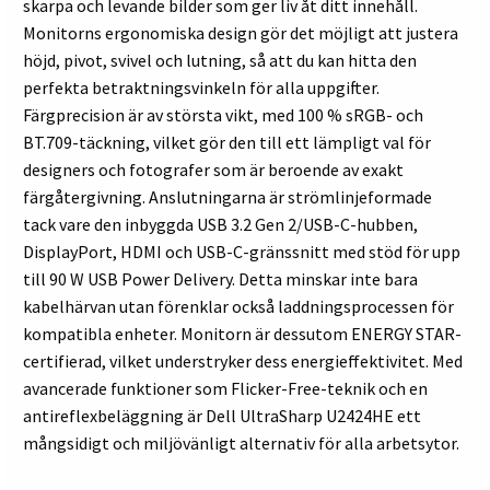
skarpa och levande bilder som ger liv åt ditt innehåll.
Monitorns ergonomiska design gör det möjligt att justera
höjd, pivot, svivel och lutning, så att du kan hitta den
perfekta betraktningsvinkeln för alla uppgifter.
Färgprecision är av största vikt, med 100 % sRGB- och
BT.709-täckning, vilket gör den till ett lämpligt val för
designers och fotografer som är beroende av exakt
färgåtergivning. Anslutningarna är strömlinjeformade
tack vare den inbyggda USB 3.2 Gen 2/USB-C-hubben,
DisplayPort, HDMI och USB-C-gränssnitt med stöd för upp
till 90 W USB Power Delivery. Detta minskar inte bara
kabelhärvan utan förenklar också laddningsprocessen för
kompatibla enheter. Monitorn är dessutom ENERGY STAR-
certifierad, vilket understryker dess energieffektivitet. Med
avancerade funktioner som Flicker-Free-teknik och en
antireflexbeläggning är Dell UltraSharp U2424HE ett
mångsidigt och miljövänligt alternativ för alla arbetsytor.