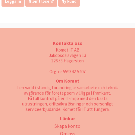
Logga in
Glömt lösen?
Ny kund
Kontakta oss
Komet IT AB
Jakobsdalsvägen 13
126 53 Hägersten
Org. nr 559342-5407
Om Komet
I en värld i ständig förändring är samarbete och teknik
avgörande för företag som vill ligga i framkant.
Få full kontroll på er IT-miljö med den bästa
utrustningen, driftsäkra lösningar och personligt
serviceerbjudande. Komet får IT att fungera.
Länkar
Skapa konto
Om oss